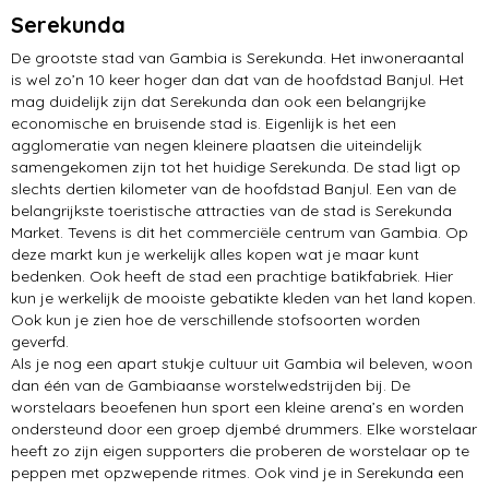
Serekunda
De grootste stad van Gambia is Serekunda. Het inwoneraantal
is wel zo’n 10 keer hoger dan dat van de hoofdstad Banjul. Het
mag duidelijk zijn dat Serekunda dan ook een belangrijke
economische en bruisende stad is. Eigenlijk is het een
agglomeratie van negen kleinere plaatsen die uiteindelijk
samengekomen zijn tot het huidige Serekunda. De stad ligt op
slechts dertien kilometer van de hoofdstad Banjul. Een van de
belangrijkste toeristische attracties van de stad is Serekunda
Market. Tevens is dit het commerciële centrum van Gambia. Op
deze markt kun je werkelijk alles kopen wat je maar kunt
bedenken. Ook heeft de stad een prachtige batikfabriek. Hier
kun je werkelijk de mooiste gebatikte kleden van het land kopen.
Ook kun je zien hoe de verschillende stofsoorten worden
geverfd.
Als je nog een apart stukje cultuur uit Gambia wil beleven, woon
dan één van de Gambiaanse worstelwedstrijden bij. De
worstelaars beoefenen hun sport een kleine arena’s en worden
ondersteund door een groep djembé drummers. Elke worstelaar
heeft zo zijn eigen supporters die proberen de worstelaar op te
peppen met opzwepende ritmes. Ook vind je in Serekunda een