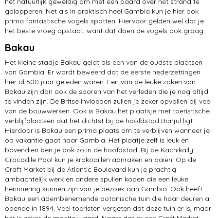
het natuurlijk geweldig om met een paard over het strand te
galopperen. Net als in praktisch heel Gambia kun je hier ook
prima fantastische vogels spotten. Hiervoor gelden wel dat je
het beste vroeg opstaat, want dat doen de vogels ook graag.
Bakau
Het kleine stadje Bakau geldt als een van de oudste plaatsen
van Gambia. Er wordt beweerd dat de eerste nederzettingen
hier al 500 jaar geleden waren. Een van de leuke zaken van
Bakau zijn dan ook de sporen van het verleden die je nog altijd
te vinden zijn. De Britse invloeden zullen je zeker opvallen bij veel
van de bouwwerken. Ook is Bakau het plaatsje met toeristische
verblijfplaatsen dat het dichtst bij de hoofdstad Banjul ligt.
Hierdoor is Bakau een prima plaats om te verblijven wanneer je
op vakantie gaat naar Gambia. Het plaatje zelf is leuk en
bovendien ben je ook zo in de hoofdstad. Bij de Kachikally
Crocodile Pool kun je krokodillen aanraken en aaien. Op de
Craft Market bij de Atlantic Boulevard kun je prachtig
ambachtelijk werk en andere spullen kopen die een leuke
herinnering kunnen zijn van je bezoek aan Gambia. Ook heeft
Bakau een adembenemende botanische tuin die haar deuren al
opende in 1894. Veel toeristen vergeten dat deze tuin er is, maar