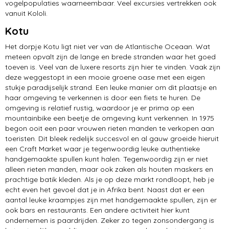
vogelpopulaties waarneembaar. Veel excursies vertrekken ook
vanuit Kololi.
Kotu
Het dorpje Kotu ligt niet ver van de Atlantische Oceaan. Wat
meteen opvalt zijn de lange en brede stranden waar het goed
toeven is. Veel van de luxere resorts zijn hier te vinden. Vaak zijn
deze weggestopt in een mooie groene oase met een eigen
stukje paradijselijk strand. Een leuke manier om dit plaatsje en
haar omgeving te verkennen is door een fiets te huren. De
omgeving is relatief rustig, waardoor je er prima op een
mountainbike een beetje de omgeving kunt verkennen. In 1975
begon ooit een paar vrouwen rieten manden te verkopen aan
toeristen. Dit bleek redelijk succesvol en al gauw groeide hieruit
een Craft Market waar je tegenwoordig leuke authentieke
handgemaakte spullen kunt halen. Tegenwoordig zijn er niet
alleen rieten manden, maar ook zaken als houten maskers en
prachtige batik kleden. Als je op deze markt rondloopt, heb je
echt even het gevoel dat je in Afrika bent. Naast dat er een
aantal leuke kraampjes zijn met handgemaakte spullen, zijn er
ook bars en restaurants. Een andere activiteit hier kunt
ondernemen is paardrijden. Zeker zo tegen zonsondergang is