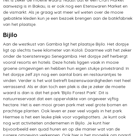
het is zeker de moeite waard. Naast dat er een Craft Market
aanwezig is in Bakau, is er ook nog een Etenswaren Market en
de vismarkt. Als je graag wat meer wil weten over de mooie
gebatikte kleden kun je een bezoek brengen aan de batikfabriek
van het plaatsje.
Bijilo
Aan de westkust van Gambia ligt het plaatsje Bijilo. Het dorpje
ligt op slechts twee kilometer van Kololi. Daarmee valt het zeker
onder de toeristenregio Senegambia. Het dorpje zelf herbergt
vooral resorts en hotels. Deze hotels liggen vaak in mooie
groene omgevingen en hebben hun eigen stukje privéstrand. In
het dorpje zelf zijn nog een aantal bars en restaurantjes te
vinden. Verder is het wat betreft bezienswaardigheden niet heel
verrassend. Als er dan toch een plek is die je zeker de moeite
waard is dan is dat het park ‘Bijilo Forest Park’. Dit is
natuurreservaat dat een oppervlakte van ongeveer vijftig
hectare. Het is een mooi groen park met veel grote bomen en
prachtige planten. Ook leven er zeer veel vogels in het park.
Hiermee is het een leuke plek voor vogelspotters. Je kunt ook
nog wat activiteiten ondernemen in Bijilo. Je kunt hier
bijvoorbeeld een quad huren en op die manier wat van de
ruigere omgeving verkennen. Ook hier is het mogelijk om paard