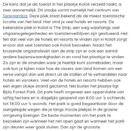
De kans dat je als toerist in het plaatje Kololi verzeild raakt, is
zeer aannemelijk. Dit stadje vormt namelijk het centrum van
Senegambia
. Deze plek staat bekend als de meest toeristische
locatie van het land. Hier vind je veel hotels en resorts. De
bekendste plek in Kololi is The Strip, een weg waarlangs veel
uitgaansgelegenheden en toeristenverblijven zijn gesitueerd. Het
feit dat veel van de hotels en resorts te vinden zijn in Kololi zorgt
ervoor dat veel toeristen ook Kololi bezoeken. Naast het
bruisende uitgaansleven aan de strip zijn er ook een aantal
andere bezienswaardigheden in en rond het plaatsje te vinden.
Zo zijn er de stranden waar je heerlijk kunt zonnebaden, maar
ook kun je kijken naar hoe de vissers aan land komen om een
verse vangst dan wel direct uit de stallen of te verhandelen naar
hotels en visrokers. Veel van de hotels en resorts hebben ook
een eigen stukje strand geclaimd. Net buiten het plaatje ligt
Bijilo Forest Park. Dit park heeft ongeveer een oppervlakte van
vijftig hectare en is dagelijks geopend van 8:00 uur ‘s ochtends
tot 18:00 uur ‘s avonds. Het park is goed begaanbaar door de
aangelegde wegen die je langs mooie plekjes in de groene
omgeving brengen. De beste momenten om het park te
bezoeken zijn wanneer het net open gaat en wanneer het park
zijn deuren weer gaat sluiten. Dan zijn de grootste