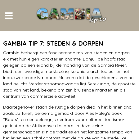
stranden
GAMBIA TIP 7: STEDEN & DORPEN
markten
Gambia herbergt een fascinerende mix van steden en dorpen,
elk met hun eigen karakter en charme. Banjul, de hoofdstad,
bezienswaardigheden
gelegen op een eiland bij de monding van de Gambia Rivier,
biedt een levendige marktscène, koloniale architectuur en het
excursies
indrukwekkende Nationaal Museum dat de geschiedenis van het
land belicht. Verder stroomopwaarts ligt Serekunda, de grootste
stad van het land, bekend om zijn bruisende markten en als
senegambia
centrum van commerciële activiteit.
resorts
Daartegenover staan de rustige dorpen diep in het binnenland,
zoals Juffureh, beroemd gemaakt door Alex Haley’s boek
steden & dorpen
“Roots”, en een belangrijk centrum voor cultureel toerisme-
gericht op de Afrikaanse diaspora. In deze kleine
vakantie
gemeenschappen zijn de tradities en het langzame tempo van
het leven een schril contrast met de drukte van de stedelijke