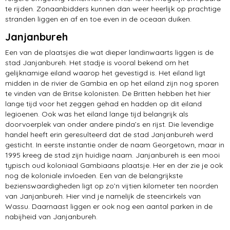
te rijden. Zonaanbidders kunnen dan weer heerlijk op prachtige
stranden liggen en af en toe even in de oceaan duiken.
Janjanbureh
Een van de plaatsjes die wat dieper landinwaarts liggen is de
stad Janjanbureh. Het stadje is vooral bekend om het
gelijknamige eiland waarop het gevestigd is. Het eiland ligt
midden in de rivier de Gambia en op het eiland zijn nog sporen
te vinden van de Britse kolonisten. De Britten hebben het hier
lange tijd voor het zeggen gehad en hadden op dit eiland
legioenen. Ook was het eiland lange tijd belangrijk als
doorvoerplek van onder andere pinda’s en rijst. Die levendige
handel heeft erin geresulteerd dat de stad Janjanbureh werd
gesticht. In eerste instantie onder de naam Georgetown, maar in
1995 kreeg de stad zijn huidige naam. Janjanbureh is een mooi
typisch oud koloniaal Gambiaans plaatsje. Her en der zie je ook
nog de koloniale invloeden. Een van de belangrijkste
bezienswaardigheden ligt op zo’n vijtien kilometer ten noorden
van Janjanbureh. Hier vind je namelijk de steencirkels van
Wassu. Daarnaast liggen er ook nog een aantal parken in de
nabijheid van Janjanbureh.