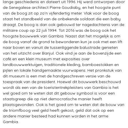
lange geschiedenis en dateert uit 1996. Hij werd ontworpen door
de Senegalese architect Pierre Goudiaby, en het hoogste punt
van de boog zit op zo’n vijfendertig meter. Vlak voor de boog
staat het standbeeld van de onbekende soldaat die een baby
draagt. De boog is dan ook gebouwd ter nagedachtenis van de
militaire coup op 22 juli 1994. Tot 2016 was de boog ook het
hoogste bouwwerk van Gambia. Naast dat het mogelijk is om
de boog vanaf de grond te bewonderen kun je ook met een lift
naar boven en vanuit de tussenliggende balustrade genieten
van het uitzicht over Banjul. Ook vind je aan de bovenzijde een
café en een klein museum met exposities over
landbouwwerktuigen, traditionele kleding, bamboestokken en
pijlen en lokale handgemaakte vuurwapens. Het pronkstuk van
dit museum is een met de handgeschreven versie van de
toespraak van de president. Hoewel dit bouwwerk beschouwd
wordt als een van de toeristentrekpleisters van Gambia is het
wel goed om te weten dat dit gebouw symbool is voor een
staatsgreep die op niet democratische manier heeft
plaatsgevonden. Ook is het goed om te weten dat de bouw van
de triomfboog veel geld heeft gekost, geld dat ook op een
andere manier besteed had kunnen worden in het arme
Gambia.