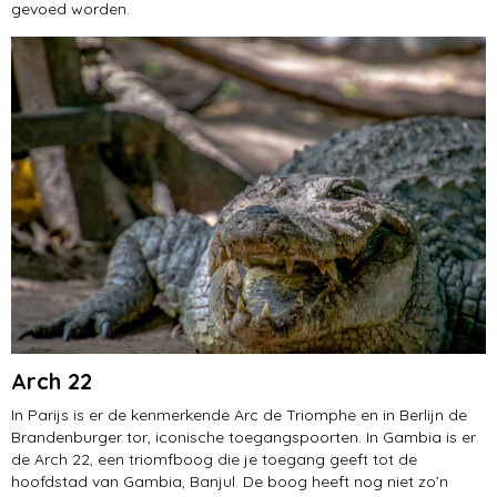
gevoed worden.
Arch 22
In Parijs is er de kenmerkende Arc de Triomphe en in Berlijn de
Brandenburger tor, iconische toegangspoorten. In Gambia is er
de Arch 22, een triomfboog die je toegang geeft tot de
hoofdstad van Gambia, Banjul. De boog heeft nog niet zo’n