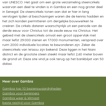
van UNESCO. Het gaat om een grote verzameling steencirkels
waarvan een deel te vinden is in Gambia en een nog groter deel
in Senegal. De steencirkels tonen aan dat er hier in lang
vervlogen tijden al beschavingen waren die de kennis hadden en
het zich konden permitteren om dergelijke bouwwerken te
creëren. De cirkels dateren waarschijnlijk uit een periode van de
derde eeuw voor Christus tot de zesde eeuw na Christus. Het
gebied met de steencirkels omvat een groot oppervlak met
maar liefst 29.000 stenen en 17.000 monumenten, verspreid over
ruim 2000 individuele locaties te bewonderen zijn. Zeker de
steencirkels van Wassu zijn bekend. Deze liggen in het Niani
district en de grootste steen steekt maar liefst 2,60 meter boven
de grond uit. Deze site vind je ook terug op het bankbiljet van 50
dalasi.
Meer over Gambia
Gambia top 10 bezienswaardigheden
Gambia voor beginners
Gambia weer & klimaat
beste reistijd voor Gambia