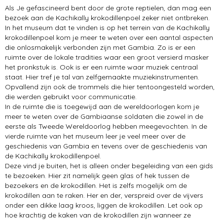
Als Je gefascineerd bent door de grote reptielen, dan mag een
bezoek aan de Kachikally krokodillenpoel zeker niet ontbreken.
In het museum dat te vinden is op het terrein van de Kachikally
krokodillenpoel kom je meer te weten over een aantal aspecten
die onlosmakelijk verbonden zijn met Gambia. Zo is er een
ruimte over de lokale tradities waar een groot versierd masker
het pronkstuk is. Ook is er een ruimte waar muziek centraal
staat. Hier tref je tal van zelfgemaakte muziekinstrumenten.
Opvallend zijn ook de trommels die hier tentoongesteld worden,
die werden gebruikt voor communicatie.
In de ruimte die is toegewijd aan de wereldoorlogen kom je
meer te weten over de Gambiaanse soldaten die zowel in de
eerste als Tweede Wereldoorlog hebben meegevochten. In de
vierde ruimte van het museum leer je veel meer over de
geschiedenis van Gambia en tevens over de geschiedenis van
de Kachikally krokodillenpoel.
Deze vind je buiten, het is alleen onder begeleiding van een gids
te bezoeken. Hier zit namelijk geen glas of hek tussen de
bezoekers en de krokodillen. Het is zelfs mogelijk om de
krokodillen aan te raken. Her en der, verspreid over de vijvers
onder een dikke laag kroos, liggen de krokodillen. Let ook op
hoe krachtig de kaken van de krokodillen zijn wanneer ze