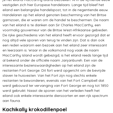
vestigden zich hier Europese handelaars. Lange tijd bleef het
eiland een belangrijke handelspost, tot in de negentiende eeuw.
Handelaren op het eiland genoten bescherming van het Britse
garnizoen, die er waren om de handel te beschermen. De naam
van het eiland is te danken aan Sir Charles MacCarthy, een
voormalig gouverneur van de Britse West-Afrikaanse gebieden.
De rijke geschiedenis van het eiland heeft ervoor gezorgd dat er
nog altijd vele sporen van terug te vinden zijn. Dat is dan ook
een reden waarom een bezoek aan het eiland zeer interessant
en leerzaam is. Waar in de volksmond nog vaak de naam
MacCarthy Island wordt gebezigd, is het eiland reeds lange tijd
al bekend onder de officiële naam Janjanbureh. Een van de
interessante bezienswaardigheden op het eiland zijn de
restanten Fort George. Dit fort werd opgericht om de bevrijde
slaven te huisvesten. Van het Fort zijn nog slechts enkele
restanten te bewonderen, evenals van het Fort Campbell dat
werd gebouwd ter vervanging van Fort George en nog tot 1850
werd gebruikt. Naast de sporen van het verleden heeft het
eiland ook enkele interessante diersoorten en een rijk spectrum
aan fauna.
Kachikally krokodillenpoel