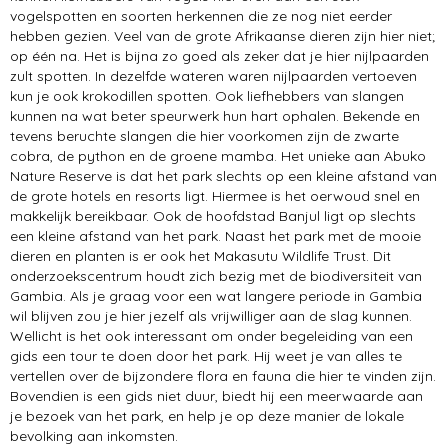
vogelspotten en soorten herkennen die ze nog niet eerder
hebben gezien. Veel van de grote Afrikaanse dieren zijn hier niet;
op één na. Het is bijna zo goed als zeker dat je hier nijlpaarden
zult spotten. In dezelfde wateren waren nijlpaarden vertoeven
kun je ook krokodillen spotten. Ook liefhebbers van slangen
kunnen na wat beter speurwerk hun hart ophalen. Bekende en
tevens beruchte slangen die hier voorkomen zijn de zwarte
cobra, de python en de groene mamba. Het unieke aan Abuko
Nature Reserve is dat het park slechts op een kleine afstand van
de grote hotels en resorts ligt. Hiermee is het oerwoud snel en
makkelijk bereikbaar. Ook de hoofdstad Banjul ligt op slechts
een kleine afstand van het park. Naast het park met de mooie
dieren en planten is er ook het Makasutu Wildlife Trust. Dit
onderzoekscentrum houdt zich bezig met de biodiversiteit van
Gambia. Als je graag voor een wat langere periode in Gambia
wil blijven zou je hier jezelf als vrijwilliger aan de slag kunnen.
Wellicht is het ook interessant om onder begeleiding van een
gids een tour te doen door het park. Hij weet je van alles te
vertellen over de bijzondere flora en fauna die hier te vinden zijn.
Bovendien is een gids niet duur, biedt hij een meerwaarde aan
je bezoek van het park, en help je op deze manier de lokale
bevolking aan inkomsten.