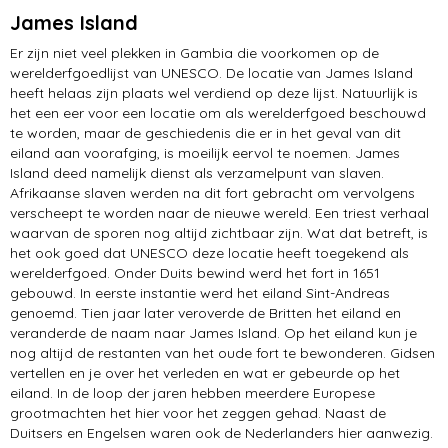
James Island
Er zijn niet veel plekken in Gambia die voorkomen op de
werelderfgoedlijst van UNESCO. De locatie van James Island
heeft helaas zijn plaats wel verdiend op deze lijst. Natuurlijk is
het een eer voor een locatie om als werelderfgoed beschouwd
te worden, maar de geschiedenis die er in het geval van dit
eiland aan voorafging, is moeilijk eervol te noemen. James
Island deed namelijk dienst als verzamelpunt van slaven.
Afrikaanse slaven werden na dit fort gebracht om vervolgens
verscheept te worden naar de nieuwe wereld. Een triest verhaal
waarvan de sporen nog altijd zichtbaar zijn. Wat dat betreft, is
het ook goed dat UNESCO deze locatie heeft toegekend als
werelderfgoed. Onder Duits bewind werd het fort in 1651
gebouwd. In eerste instantie werd het eiland Sint-Andreas
genoemd. Tien jaar later veroverde de Britten het eiland en
veranderde de naam naar James Island. Op het eiland kun je
nog altijd de restanten van het oude fort te bewonderen. Gidsen
vertellen en je over het verleden en wat er gebeurde op het
eiland. In de loop der jaren hebben meerdere Europese
grootmachten het hier voor het zeggen gehad. Naast de
Duitsers en Engelsen waren ook de Nederlanders hier aanwezig.