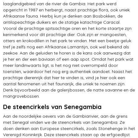
laaglandgebied van de rivier de Gambia. Het park werd
opgericht in 1987 en herbergt, naast prachtige flora, ook uniek
Afrikaanse fauna. Hierbij kun je denken aan Bosbokken, de
antilopeachtige duikers en de statige katachtige Caracal.
Vooral de prachtige spitsachtige oren en het korte staartje zijn
kenmerkend voor dit prachtige dier. Ook zijn er mangoesten,
otters en krokodillen in het park te vinden. Met een beetje geluk
tref je zelfs nog een Afrikaanse Lamantijn, ook wel bekend als
zeekoe. Aan de geluiden te horen is de kans ook aanwezig dat
je her en der een baviaan of een aap spot. Omdat het park wat
meer landinwaarts ligt, is het nog niet overrompeld door
toeristen, waardoor het nog erg authentiek aandoet. Naast het
prachtige dierenrijk dat hier te vinden is, vind je hier ook een
aantal fenomenen uit het faunarijk, die uniek te noemen zijn.
Denk bijvoorbeeld aan de galerijbossen, de natte savanne en de
mangrovebossen.
De steencirkels van Senegambia
Aan de noordelijke oevers van de Gambiarivier, aan de grens
met Senegal vinden we de steencirkels van Senegambia. Ze
doen denken aan Europese steencirkels, zoals Stonehenge in het
Verenigd Koninkrijk. Deze steencirkels staan op de erfgoedlijst