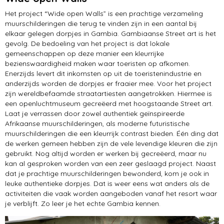
rondreis
Het project “Wide open Walls” is een prachtige verzameling
muurschilderingen die terug te vinden zijn in een aantal bij
ontwikkelingshulp
elkaar gelegen dorpjes in Gambia. Gambiaanse Street art is het
gevolg. De bedoeling van het project is dat lokale
gemeenschappen op deze manier een kleurrijke
bezienswaardigheid maken waar toeristen op afkomen.
Enerzijds levert dit inkomsten op uit de toeristenindustrie en
anderzijds worden de dorpjes er fraaier mee. Voor het project
zijn wereldbefaamde straatartiesten aangetrokken. Hiermee is
een openluchtmuseum gecreëerd met hoogstaande Street art.
Laat je verrassen door zowel authentiek geïnspireerde
Afrikaanse muurschilderingen, als moderne futuristische
muurschilderingen die een kleurrijk contrast bieden. Één ding dat
de werken gemeen hebben zijn de vele levendige kleuren die zijn
gebruikt. Nog altijd worden er werken bij gecreëerd, maar nu
kan al gesproken worden van een zeer geslaagd project. Naast
dat je prachtige muurschilderingen bewonderd, kom je ook in
leuke authentieke dorpjes. Dat is weer eens wat anders als de
activiteiten die vaak worden aangeboden vanaf het resort waar
je verblijft. Zo leer je het echte Gambia kennen.