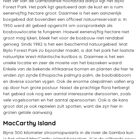
Niet ver van de Gambiaanse hoofdstad Banjul ligt het Bijilo
Forest Park. Het park ligt gesitueerd aan de kust en is ruim
eenenvijftig hectare groot. Daarmee is het een aanzienlijk
bosgebied dat bovendien een officieel natuurreservaat is. In
1950 werd dit gebied opgericht om oorspronkelijk als
bosbouwlocatie te fungeren. Hoewel eenenvijftig hectare niet
groot mag lijken, bleek het voor de bosbouw niet rendabel
genoeg. Sinds 1982 is het een beschermd natuurgebied. Wat
Bijilo Forest Park zo bijzonder maakt, is dat het park het laatste
natuurlijke West-Atlantische kustbos is. Daarmee is het een
unieke locatie en zeer de moeite van het bezoeken waard.
Enkele van de bekende Afrikaanse bomen en planten die hier te
vinden zijn zijnde Ethiopische palmyra palm, de baobabboom
en diverse soorten vijgen. Ook de enorme oliepalmen vallen erg
op door hun grote postuur. Naast de prachtige flora herbergt
het gebied ook nog een aantal interessante diersoorten, zoals
vele vogelsoorten en het aantal apensoorten. Ook is de kans
groot dat je ook reptielen zult spotten, want die zijn hier in
groten getale aanwezig.
MacCarthy Island
Bijna 300 kilometer stroomopwaarts in de rivier de Gambia kun
je het eiland MacCarthy Island bezoeken. Al in de vijftiende eeuw