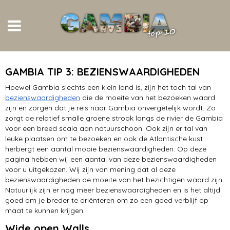
stranden
GAMBIA TIP 3: BEZIENSWAARDIGHEDEN
markten
Hoewel Gambia slechts een klein land is, zijn het toch tal van
bezienswaardigheden
die de moeite van het bezoeken waard
bezienswaardigheden
zijn en zorgen dat je reis naar Gambia onvergetelijk wordt. Zo
zorgt de relatief smalle groene strook langs de rivier de Gambia
excursies
voor een breed scala aan natuurschoon. Ook zijn er tal van
leuke plaatsen om te bezoeken en ook de Atlantische kust
herbergt een aantal mooie bezienswaardigheden. Op deze
senegambia
pagina hebben wij een aantal van deze bezienswaardigheden
voor u uitgekozen. Wij zijn van mening dat al deze
resorts
bezienswaardigheden de moeite van het bezichtigen waard zijn.
Natuurlijk zijn er nog meer bezienswaardigheden en is het altijd
steden & dorpen
goed om je breder te oriënteren om zo een goed verblijf op
maat te kunnen krijgen.
vakantie
Wide open Walls